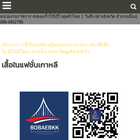
ขายส่งกางเกงในแฟชั่นงานจีนไทย 8 บาทราคาหน้าโรงงาน มีทั้งชายและหญิง
งานแฟชั่น ถูกกว่าโบ๊เบ๊ หาสินค้าจัดเซตบริจาค-งานบุญจัดส่งถึงที่ จัดหาสินค้าให้
หน่วยงานราชการ ส่งของเร็วโบ๊เบ๊ไวสุดทั่วไทย 1 วันถึง (ต่างจังหวัด อำเภอเมือง)
086-0452795
หน้าแรก
>
เสื้อในแฟชั่นหญิง/คนแก่ ราคาส่ง
>
#A เสื้อชั้น
ใน มี/ไม่มีโครง-ทรงเล็ก-กลาง-ใหญ่(คัพ A-B-C)
เสื้อในแฟชั่นเกาหลี