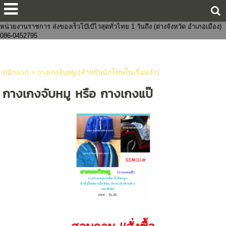
ขายส่งกางเกงในแฟชั่นงานจีนไทย 8 บาทราคาหน้าโรงงาน มีทั้งชายและหญิง
งานแฟชั่น ถูกกว่าโบ๊เบ๊ หาสินค้าจัดเซตบริจาค-งานบุญจัดส่งถึงที่ จัดหาสินค้าให้
หน่วยงานราชการ ส่งของเร็วโบ๊เบ๊ไวสุดทั่วไทย 1 วันถึง (ต่างจังหวัด อำเภอเมือง)
086-0452795
หน้าแรก
>
กางเกงจับหมู (สำหรับนักโทษในเรือนจำ)
กางเกงจับหมู หรือ กางเกงแป๊