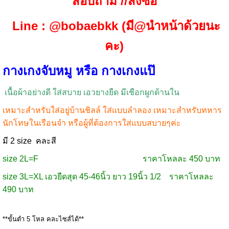
สอบถาม //สั่งซื้อ
Line : @bobaebkk (มี@นำหน้าด้วยนะ
คะ)
กางเกงจับหมู หรือ กางเกงแป๊
เนื้อผ้าอย่างดี ใส่สบาย เอวยางยืด มีเชือกผูกด้านใน
เหมาะสำหรับใส่อยู่บ้านชิลล์ ใส่แบบลำลอง เหมาะสำหรับทหาร
นักโทษในเรือนจำ หรือผู้ที่ต้องการใส่แบบสบายๆค่ะ
มี 2 size คละสี
size 2L=F ราคาโหลละ 450 บาท
size 3L=XL เอวยืดสุด 45-46นิ้ว ยาว 19นิ้ว 1/2 ราคาโหลละ
490 บาท
**ขั้นตำ 5 โหล คละไซส์ได้**