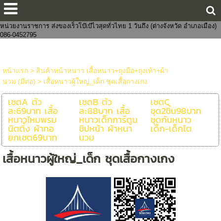
ขายส่งกางเกงในแฟชั่นงานจีนไทย 8 บาทราคาหน้าโรงงาน มีทั้งชายและหญิง
งานแฟชั่น ถูกกว่าโบ๊เบ๊ หาสินค้าจัดเซตบริจาค-งานบุญจัดส่งถึงที่ จัดหาสินค้าให้
หน่วยงานราชการ ส่งของเร็วโบ๊เบ๊ไวสุดทั่วไทย 1 วันถึง (ต่างจังหวัด อำเภอเมือง)
086-0452795
หน้าแรก
>
สินค้าหน้าหนาว เสื้อหนาว+ถุงมือ+ถุงเท้า+ผ้า
นวม (มีต่อ)
>
เสื้อหนาวผู้ใหญ่_เด็ก ชุดเสื้อกางเกง
เซตA ตัว
เซตB ตัว
เซตC
ละ69บาท เสื้อ
ละ88บาท เสื้อ
ชุด2ชิ้น98บาท
หนาวไหมพรม
หนาวเด็กการ์ตูน
ชุดกันหนาว
นิตติ้ง ผ้าทอ
ซิปหน้า ผ้าหนา
เด็ก-เด็กโต
ยกเซต69บาท
นวม
เสื้อหนาวผู้ใหญ่_เด็ก ชุดเสื้อกางเกง