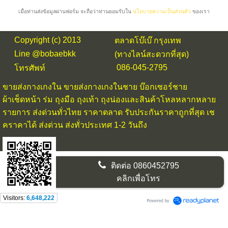
เมื่อท่านส่งข้อมูลผ่านฟอร์ม จะถือว่าท่านยอมรับใน
นโยบายความเป็นส่วนตัว
ของเรา
Copyright (c) 2013
ตลาดโบ๊เบ๊ กรุงเทพ
Line @bobaebkk
(ทางไลน์สะดวกที่สุด)
086-045-2795
โทรศัพท์
ขายส่งกางเกงใน
ขายส่งกางเกงในชาย บ๊อกเซอร์ชาย
ผ้าเช็ดหน้า ร่ม ถุงมือ ถุงเท้า ถุงน่องและสินค้าโหลหลากหลาย
รายการ ส่งด่วนทั่วไทย ราคาตลาด รับประกันราคาถูกที่สุด เช
คราคาได้ ส่งด่วน ส่งทั่วประเทศ 1-2 วันถึง
ติดต่อ
0860452795
คลิกเพื่อโทร
Visitors:
6,648,222