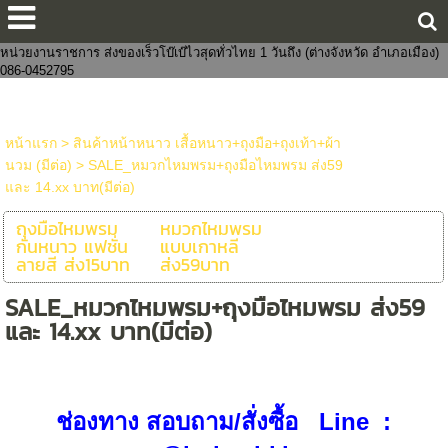
ขายส่งกางเกงในแฟชั่นงานจีนไทย 8 บาทราคาหน้าโรงงาน มีทั้งชายและหญิง
งานแฟชั่น ถูกกว่าโบ๊เบ๊ หาสินค้าจัดเซตบริจาค-งานบุญจัดส่งถึงที่ จัดหาสินค้าให้
หน่วยงานราชการ ส่งของเร็วโบ๊เบ๊ไวสุดทั่วไทย 1 วันถึง (ต่างจังหวัด อำเภอเมือง)
086-0452795
หน้าแรก
>
สินค้าหน้าหนาว เสื้อหนาว+ถุงมือ+ถุงเท้า+ผ้า
นวม (มีต่อ)
>
SALE_หมวกไหมพรม+ถุงมือไหมพรม ส่ง59
และ 14.xx บาท(มีต่อ)
ถุงมือไหมพรม
หมวกไหมพรม
กันหนาว แฟชั่น
แบบเกาหลี
ลายสี ส่ง15บาท
ส่ง59บาท
SALE_หมวกไหมพรม+ถุงมือไหมพรม ส่ง59
และ 14.xx บาท(มีต่อ)
ช่องทาง สอบถาม/สั่งซื้อ
Line :