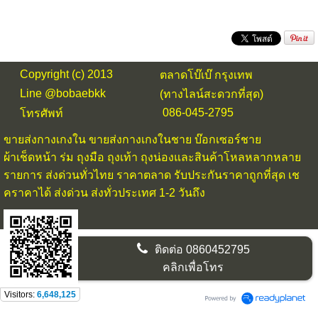
Copyright (c) 2013
ตลาดโบ๊เบ๊ กรุงเทพ
Line @bobaebkk
(ทางไลน์สะดวกที่สุด)
086-045-2795
โทรศัพท์
ขายส่งกางเกงใน
ขายส่งกางเกงในชาย บ๊อกเซอร์ชาย
ผ้าเช็ดหน้า ร่ม ถุงมือ ถุงเท้า ถุงน่องและสินค้าโหลหลากหลาย
รายการ ส่งด่วนทั่วไทย ราคาตลาด รับประกันราคาถูกที่สุด เช
คราคาได้ ส่งด่วน ส่งทั่วประเทศ 1-2 วันถึง
ติดต่อ
0860452795
คลิกเพื่อโทร
Visitors:
6,648,125