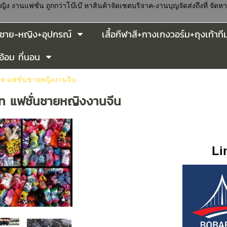
นแฟชั่น ถูกกว่าโบ๊เบ๊ หาสินค้าจัดเซตบริจาค-งานบุญจัดส่งถึงที่ จัดหาสิ
ยนชาย-หญิง+อุปกรณ์
เสื้อกีฬาสี+กางเกงวอร์ม+ถุงเท้าที
อ้อม ที่นอน
าท แฟชั่นชายหญิงงานจีน
าท แฟชั่นชายหญิงงานจีน
Li