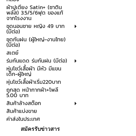
ผ้าปูเตียง Satin+ (ซาติน
พลัส) 3.5/5/6ฟุต ของแท้
จากโรงงาน
ชุดนอนชาย หญิง 49 บาท
(มีต่อ)
ชุดกันฝน (ผู้ใหญ่-งานไทย)
(มีต่อ)
สเตย์
ร่มกันแดด ร่มกันฝน (มีต่อ)
หุ่นโชว์เสื้อผ้า มีหัว มีแขน
เด็ก-ผู้ใหญ่
หุ่นโชว์เสื้อผ้าเริ่ม220บาท
ถูกสุด หน้ากากผ้า+โพลี
5.00 บาท
สินค้าล้างสต๊อก
สินค้าแบ่งขาย
ค่าส่งในประเทศ
สมัครรับข่าวสาร