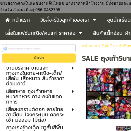
ขายส่งกางเกงในแฟชั่นงานจีนไทย 8 บาทราคาหน้าโรงงาน มีทั้งชายและหญิง งา
จังหวัด อำเภอเมือง) 086-0452795
หน้าแรก
วิธีสั่ง-รีวิวลูกค้าของเรา
ชุดนักเรี
เสื้อในแฟชั่นหญิง/คนแก่ ราคาส่ง
สินค้าเด็กอ่อน ผ้า
หน้าแรก
>
SALE ถุงเท้า5บ
SALE ถุงเท้า5บ
งานบริจาค งานแจก
กางเกงในชาย-หญิง-เด็ก/
เสื้อใน เสื้อหนาว สินค้าราคา
ย่อมเยาว์
เสื้อทหาร ถุงเท้าทหาร
หมวกทหาร กางเกงในแจก
ทหาร
เสื้อสงกรานต์ดอก ลายไทย
อาเซียน โจงกระเบน คอกระ
เช้า ม่อฮ่อม (มีต่อ)
กางเกงช้างเด็ก ขาสั้นสีพื้น