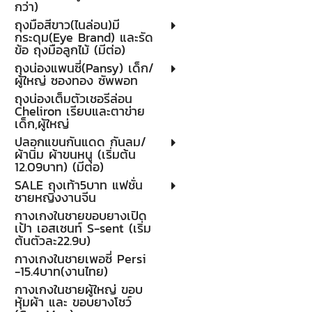
กว่า)
ถุงมือสีขาว(ไนล่อน)มี
กระดุม(Eye Brand) และรัด
ข้อ ถุงมือลูกไม้ (มีต่อ)
ถุงน่องแพนซี่(Pansy) เด็ก/
ผู้ใหญ่ ซองทอง ซัพพอท
ถุงน่องเต็มตัวเชอรีล่อน
Cheliron เรียบและตาข่าย
เด็ก,ผู้ใหญ่
ปลอกแขนกันแดด กันลม/
ผ้านิ่ม ผ้าขนหนู (เริ่มต้น
12.09บาท) (มีต่อ)
SALE ถุงเท้า5บาท แฟชั่น
ชายหญิงงานจีน
กางเกงในชายขอบยางเปิด
เป้า เอสเซนท์ S-sent (เริ่ม
ต้นตัวละ22.9บ)
กางเกงในชายเพอซี่ Persi
-15.4บาท(งานไทย)
กางเกงในชายผู้ใหญ่ ขอบ
หุ้มผ้า และ ขอบยางโชว์