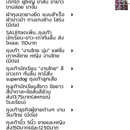
เด็กโต ผู้ใหญ่ ขาสั้น ขายาว
ขาปล่อย ขาจั๊ม
ผ้าถุงเอวยางยืด แบบสำเร็จ
ผ้าขาวม้า กางเกงช้าง โสร่ง
(มีต่อ)
SALE!!ลดเพิ่ม...ถุงเท้า
นักเรียน-ขาว-เทากันลื่น ส่ง
โหลละ 110บาท
ถุงเท้า "งานไทย นุ่ม" แฟชั่น
เกาหลีชาย หญิง งานไทย
(มีต่อ)
ถุงเท้านักเรียน "งานไทย" สี
ขาวเทา กันลื่น คาร์สัน
superdog ถุงเท้าลูกเสือ
ถุงเท้านักเรียนสีขาว ข้อยาว
สีน้ำตาล+ข้อสั้นสีล้วน
ส่ง13.75บาท(สหกรณ์
โรงเรียน)
ถุงเท้าธุรกิจผู้ชายต่างๆ งาน
จีน/ไทย (มีต่อ)
ถุงเท้านิ้ว 5นิ้ว ชายและหญิง
ส่ง150บาท(คู่ละ12.50บาท