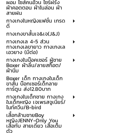
ผอม ไซส์คนอ้วน ไซร์ฝรั่ง
ผ้าคอตตอน ผ้าไนล่อน ผ้า
สายฝน
กางเกงในหญิงแฟชั่น เกรด
ดี
กางเกงขาสั้นเจ&เจ(J&J)
กางเกงเล 4-5 ส่วน
กางเกงเลขายาว กางเกงเล
เอวยาง (มีต่อ)
กางเกงในบ๊อคเซอร์ ผู้ชาย
Boxer ผ้าลื่น/ลายสก็อต/
ผ้านิ่ม
Boxer เด็ก กางเกงในเด็ก
ขาสั้น บ๊อกเซอร์เด็กลาย
การ์ตูน ส่ง12.80บาท
กางเกงในเด็กชาย กางเกง
ในเด็กหญิง เจเพรสจูเนียร์/
ไนท์ควีน/B-bird
เสื้อกล้ามชายBoy
หญิงJENNY-Only You
เสื้อทับ สายเดี่ยว เสื้อเต็ม
ตัว