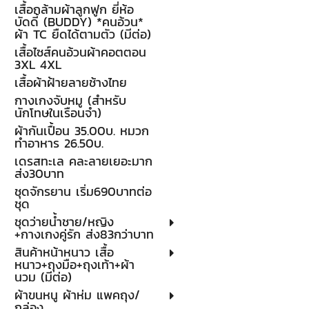
เสื้อกล้ามผ้าลูกฟูก ยี่ห้อ
บัดดี้ (BUDDY) *คนอ้วน*
ผ้า TC ยืดได้ตามตัว (มีต่อ)
เสื้อไซส์คนอ้วนผ้าคอตตอน
3XL 4XL
เสื้อผ้าฝ้ายลายช้างไทย
กางเกงจับหมู (สำหรับ
นักโทษในเรือนจำ)
ผ้ากันเปื้อน 35.00บ. หมวก
ทำอาหาร 26.50บ.
เดรสทะเล คละลายเยอะมาก
ส่ง30บาท
ชุดจักรยาน เริ่ม690บาทต่อ
ชุด
ชุดว่ายน้ำชาย/หญิง
+กางเกงคู่รัก ส่ง83กว่าบาท
สินค้าหน้าหนาว เสื้อ
หนาว+ถุงมือ+ถุงเท้า+ผ้า
นวม (มีต่อ)
ผ้าขนหนู ผ้าห่ม แพคถุง/
กล่อง