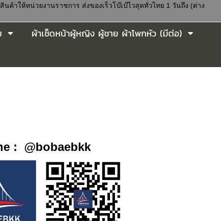
นค้าให้หน่วยงานราชการ ส่งของเร็วโบ๊เบ๊ไวสุดทั่วไทย 1 วันถึง (ต่าง
ม
ผ้าเช็ดหน้าผู้หญิง ผู้ชาย ผ้าโพกหัว (มีต่อ)
ne : @bobaebkk