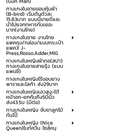
(Gun Man)
กางเกงในชายขอบหุ้มผ้า
(B-bird) เริ่มต้นตัวละ
15.83บาท แบบนี้ขายดีและ
นำไปแจกทหารกันเยอะ
มาก(งานไทย)
กางเกงในชาย งานไทย
แพคถุง/กล่อง/แบบกระเป๋า
แพค3 J-
Press,Rosso.Adder,MIG
กางเกงในหญิงผ้าทอ(สปา)
กางเกงในชายสายรุ้ง (แบบ
แพนซี่)
กางเกงในหญิงไร้ขอบยาง
พาราและไลก้า ส่ง29บาท
กางเกงในหญิงเอวสูง-ใต้
หน้าอก-ยกก้นถึง50นิ้ว
ส่ง43.5บ (มีต่อ)
กางเกงในหญิง ซับขาลูกไม้
กันโป๊
กางเกงในหญิง (Nice
Queen)ไนท์ควีน ไซส์คน