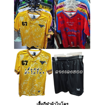
เสื้อกีฬาผ้าไมโคร