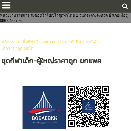
ขายส่งกางเกงในแฟชั่นงานจีนไทย 8 บาทราคาหน้าโรงงาน มีทั้งชายและหญิง
งานแฟชั่น ถูกกว่าโบ๊เบ๊ หาสินค้าจัดเซตบริจาค-งานบุญจัดส่งถึงที่ จัดหาสินค้าให้
หน่วยงานราชการ ส่งของเร็วโบ๊เบ๊ไวสุดทั่วไทย 1 วันถึง (ต่างจังหวัด อำเภอเมือง)
086-0452795
หน้าแรก
>
เสื้อกีฬาสี+กางเกงวอร์ม+ถุงเท้าทีม
>
ชุดกีฬา
เด็กราคาถูก ยกมัด
ชุดกีฬาเด็ก-ผู้ใหญ่ราคาถูก ยกแพค