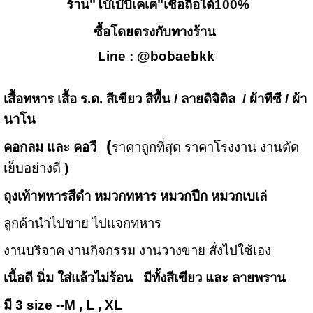
ร้าน"โบ๊เบ๊บีเคเค"เชื่อถือได้100%
ซื้อโดยตรงกับทางร้าน
Line : @bobaebkk
เสื้อทหาร เสื้อ ร.ด. สีเขียว สีพื้น / ลายดิจิติล / ผ้าทีซี / ผ้า
นาโน
(
คอกลม และ คอวี
ราคาถูกที่สุด ราคาโรงงาน งานตัด
เย็บอย่างดี
)
ถุงเท้าทหารสีดำ หมวกทหาร หมวกปีก หมวกเบเล่
ลูกค้านำไปขาย ไปแจกทหาร
งานบริจาค งานกิจกรรม งานวางขาย สั่งไปใช้เอง
เนื้อดี นิ่ม ใส่แล้วไม่ร้อน
มีทั้งสีเขียว และ ลายพราน
มี 3 size --M , L , XL