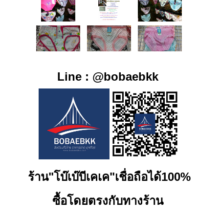
Line : @bobaebkk
ร้
าน"โบ๊เบ๊บีเคเค"เชื่อถือได้100%
ซื้อโดยตรงกับทางร้าน