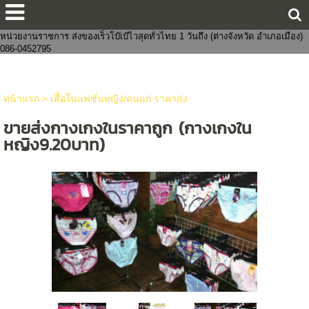
ขายส่งกางเกงในแฟชั่นงานจีนไทย 8 บาทราคาหน้าโรงงาน มีทั้งชายและหญิง
งานแฟชั่น ถูกกว่าโบ๊เบ๊ หาสินค้าจัดเซตบริจาค-งานบุญจัดส่งถึงที่ จัดหาสินค้าให้
หน่วยงานราชการ ส่งของเร็วโบ๊เบ๊ไวสุดทั่วไทย 1 วันถึง (ต่างจังหวัด อำเภอเมือง)
086-0452795
หน้าแรก
>
เสื้อในแฟชั่นหญิง/คนแก่ ราคาส่ง
ขายส่งกางเกงในราคาถูก (กางเกงใน
หญิง9.20บาท)