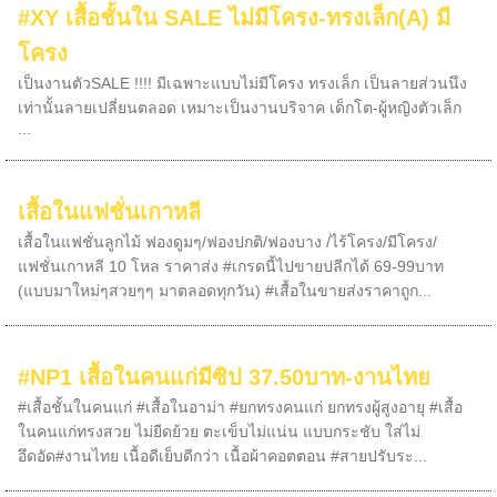
#XY เสื้อชั้นใน SALE ไม่มีโครง-ทรงเล็ก(A) มี
โครง
เป็นงานตัวSALE !!!! มีเฉพาะแบบไม่มีโครง ทรงเล็ก เป็นลายส่วนนึง
เท่านั้นลายเปลี่ยนตลอด เหมาะเป็นงานบริจาค เด็กโต-ผู้หญิงตัวเล็ก
...
เสื้อในแฟชั่นเกาหลี
เสื้อในแฟชั่นลูกไม้ ฟองดูมๆ/ฟองปกติ/ฟองบาง /ไร้โครง/มีโครง/
แฟชั่นเกาหลี 10 โหล ราคาส่ง #เกรดนี้ไปขายปลีกได้ 69-99บาท
(แบบมาใหม่ๆสวยๆๆ มาตลอดทุกวัน) #เสื้อในขายส่งราคาถูก...
#NP1 เสื้อในคนแก่มีซิป 37.50บาท-งานไทย
#เสื้อชั้นในคนแก่ #เสื้อในอาม่า #ยกทรงคนแก่ ยกทรงผู้สูงอายุ #เสื้อ
ในคนแก่ทรงสวย ไม่ยืดย้วย ตะเข็บไม่แน่น แบบกระชับ ใส่ไม่
อึดอัด#งานไทย เนื้อดีเย็บดีกว่า เนื้อผ้าคอตตอน #สายปรับระ...