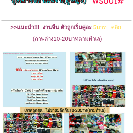
>>แนะนำ!!! งานจีน ตัวถูกเริ่มคู่ละ
5บาท
คลิก
(ภาพล่าง10-20บาทตามทำเล)