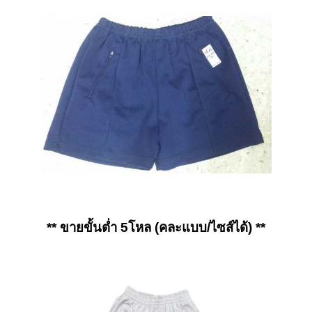
** ขายขั้นต่ำ 5โหล (คละแบบ/ไซส์ได้) **