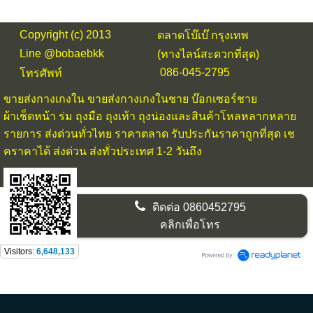
Copyright (c) 2013
ตลาดโบ๊เบ๊ กรุงเทพ
Line @bobaebkk
(ทางไลน์สะดวกที่สุด)
086-045-2795
โทรศัพท์
ขายส่งกางเกงใน
ขายส่งกางเกงในชาย บ๊อกเซอร์ชาย
ผ้าเช็ดหน้า ร่ม ถุงมือ ถุงเท้า ถุงน่องและสินค้าโหลหลากหลาย
รายการ ส่งด่วนทั่วไทย ราคาตลาด รับประกันราคาถูกที่สุด เช
คราคาได้ ส่งด่วน ส่งทั่วประเทศ 1-2 วันถึง
ติดต่อ
0860452795
คลิกเพื่อโทร
Visitors:
6,648,133