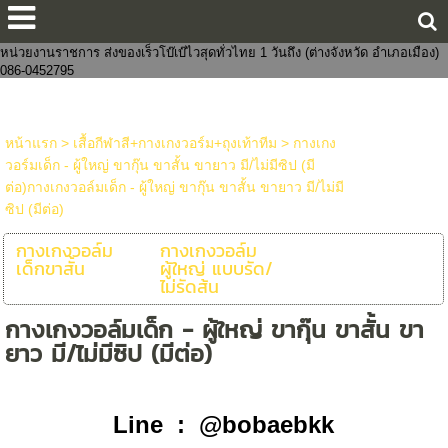
ขายส่งกางเกงในแฟชั่นงานจีนไทย 8 บาทราคาหน้าโรงงาน มีทั้งชายและหญิง
งานแฟชั่น ถูกกว่าโบ๊เบ๊ หาสินค้าจัดเซตบริจาค-งานบุญจัดส่งถึงที่ จัดหาสินค้าให้
หน่วยงานราชการ ส่งของเร็วโบ๊เบ๊ไวสุดทั่วไทย 1 วันถึง (ต่างจังหวัด อำเภอเมือง)
086-0452795
หน้าแรก
>
เสื้อกีฬาสี+กางเกงวอร์ม+ถุงเท้าทีม
>
กางเกง
วอร์มเด็ก - ผู้ใหญ่ ขากุ๊น ขาสั้น ขายาว มี/ไม่มีซิป (มี
ต่อ)กางเกงวอล์มเด็ก - ผู้ใหญ่ ขากุ๊น ขาสั้น ขายาว มี/ไม่มี
ซิป (มีต่อ)
กางเกงวอล์ม
กางเกงวอล์ม
เด็กขาสั้น
ผู้ใหญ่ แบบรัด/
ไม่รัดส้น
กางเกงวอล์มเด็ก - ผู้ใหญ่ ขากุ๊น ขาสั้น ขา
ยาว มี/ไม่มีซิป (มีต่อ)
Line : @bobaebkk