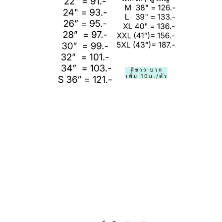
ขายส่งกางเกงวอร์มสีดำ กางเกงกีฬาขายาว กางเกงวอร์ใช้ตามโรงเรียน กางเกงวอร์มราคาถูกมาก
กางเกงกีฬากุ๊นด้านข้าง กางเกงวอร์มใช้ในงานโรงเรียน กางเกงกีฬาสี กางเกงวอร์มกุ้นเหลือง
รับสั่งทำ(แบบ)ออเดอร์ รับปักและสกรีน
เสื้อฟุตบอลทุกสโมสรทั่วโลก,
เสื้ัอสโมสร,เสื้อทีมชาติ,
เสื้อกีฬาสีโรงเรียน เสื้อบอลโลก,
ขายชุดกีฬา ราคาถูก เสื้อแจก เสื้อยืด รับสกรีน รับทำทีม ส่งทั่ว
ประเทศ ชุดบอล เสื้อกีฬา ราคาถูก จากโบ๊เบ๊ จำหน่ายชุดกีฬา ทุกชนิด เสื้อ POLO T-shirt แจ๊ค
เก็ต หมวก ถุงเท้า จำหน่ายเสื้อกีฬา กีฬาสี โปโล คอกลม สปอร์ต กางเกงวอร์มงานบริจาค ขายส่ง
เสื้อกางเกงกีฬาเสื้อคอปกกีฬาใช้
านกีฬา