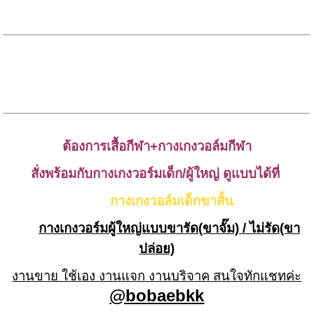
ต้องการเสื้อกีฬา+กางเกงวอล์มกีฬา
สั่งพร้อมกับกางเกงวอร์มเด็ก/ผู้ใหญ่ ดูแบบได้ที่
กางเกงวอล์มเด็กขาสั้น
กางเกงวอร์มผู้ใหญ่แบบขารัด(ขาจั๊ม) / ไม่รัด
(ขา
ปล่อย)
งานขาย ใช้เอง งานแจก งานบริจาค สนใจทักแชทค่ะ
@bobaebkk